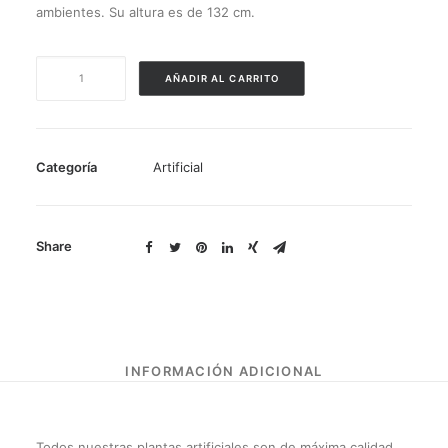
ambientes. Su altura es de 132 cm.
CACTUS
AÑADIR AL CARRITO
OPUNTIA
TOMENTOSA
DE
132
Categoría
Artificial
cm
DE
ALTURA
cantidad
Share
Todos nuestras plantas artificiales son de máxima calidad,