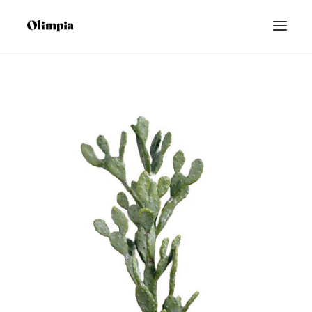
FLORES
PLANTAS
ARTIFICIAL
BODAS
ESPAIFLOR
FUNERARIO
SEARCH
CART
CONTACTO