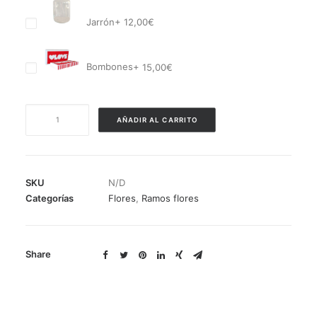
Jarrón
+
12,00
€
Bombones
+
15,00
€
RAMO
AÑADIR AL CARRITO
COPENHAGUE
–
RANÚNCULOS
y
SKU
N/D
CLAVELES
Categorías
Flores
,
Ramos flores
-
cantidad
Share