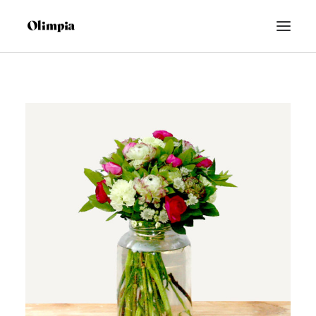
FLORES
PLANTAS
ARTIFICIAL
BODAS
ESPAIFLOR
FUNERARIO
SEARCH
CART
CONTACTO