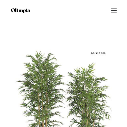
FLORES
PLANTAS
ARTIFICIAL
BODAS
ESPAIFLOR
FUNERARIO
SEARCH
CART
CONTACTO